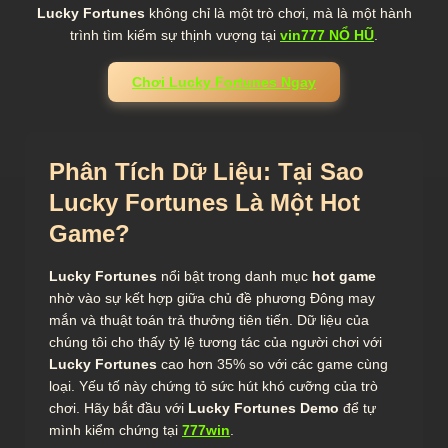
Lucky Fortunes
không chỉ là một trò chơi, mà là một hành
trình tìm kiếm sự thịnh vượng tại
vin777 NỔ HŨ
.
Chơi Lucky Fortunes Ngay
Phân Tích Dữ Liệu: Tại Sao
Lucky Fortunes Là Một Hot
Game?
Lucky Fortunes
nổi bật trong danh mục
hot game
nhờ vào sự kết hợp giữa chủ đề phương Đông may
mắn và thuật toán trả thưởng tiên tiến. Dữ liệu của
chúng tôi cho thấy tỷ lệ tương tác của người chơi với
Lucky Fortunes
cao hơn 35% so với các game cùng
loại. Yếu tố này chứng tỏ sức hút khó cưỡng của trò
chơi. Hãy bắt đầu với
Lucky Fortunes Demo
để tự
mình kiểm chứng tại
777win
.