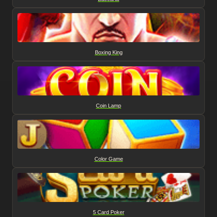
Boxing King
Coin Lamp
Color Game
5 Card Poker