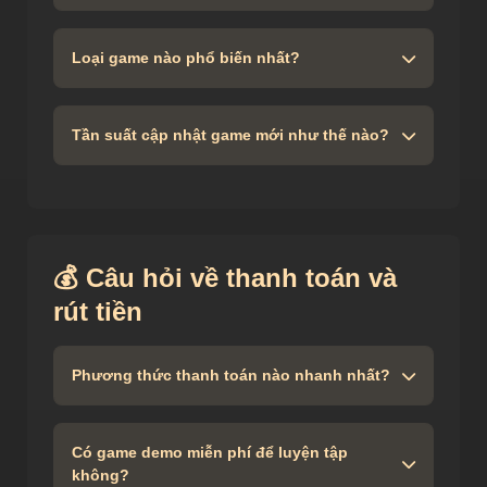
Loại game nào phổ biến nhất?
Tần suất cập nhật game mới như thế nào?
💰 Câu hỏi về thanh toán và
rút tiền
Phương thức thanh toán nào nhanh nhất?
Có game demo miễn phí để luyện tập
không?