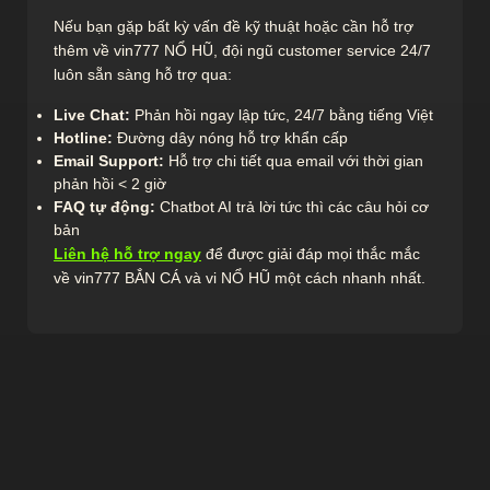
Nếu bạn gặp bất kỳ vấn đề kỹ thuật hoặc cần hỗ trợ
thêm về vin777 NỔ HŨ, đội ngũ customer service 24/7
luôn sẵn sàng hỗ trợ qua:
Live Chat:
Phản hồi ngay lập tức, 24/7 bằng tiếng Việt
Hotline:
Đường dây nóng hỗ trợ khẩn cấp
Email Support:
Hỗ trợ chi tiết qua email với thời gian
phản hồi < 2 giờ
FAQ tự động:
Chatbot AI trả lời tức thì các câu hỏi cơ
bản
Liên hệ hỗ trợ ngay
để được giải đáp mọi thắc mắc
về vin777 BẮN CÁ và vi NỔ HŨ một cách nhanh nhất.