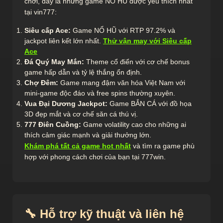
chơi, đây là những game NỔ HŨ được yêu thích nhất
tại vin777:
Siêu cấp Ace:
Game NỔ HŨ với RTP 97.2% và
jackpot liên kết lớn nhất.
Thử vận may với Siêu cấp
Ace
Đá Quý May Mắn:
Theme cổ điển với cơ chế bonus
game hấp dẫn và tỷ lệ thắng ổn định.
Chợ Đêm:
Game mang đậm văn hóa Việt Nam với
mini-game độc đáo và free spins thường xuyên.
Vua Đại Dương Jackpot:
Game BẮN CÁ với đồ họa
3D đẹp mắt và cơ chế săn cá thú vị.
777 Điên Cuồng:
Game volatility cao cho những ai
thích cảm giác mạnh và giải thưởng lớn.
Khám phá tất cả game hot nhất
và tìm ra game phù
hợp với phong cách chơi của bạn tại 777win.
🔧 Hỗ trợ kỹ thuật và liên hệ