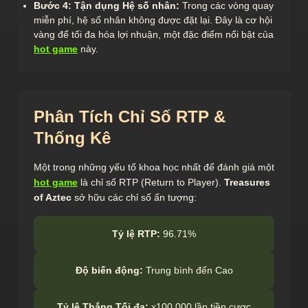
Bước 4: Tận dụng Hệ số nhân:
Trong các vòng quay
miễn phí, hệ số nhân không được đặt lại. Đây là cơ hội
vàng để tối đa hóa lợi nhuận, một đặc điểm nổi bật của
hot game
này.
Phân Tích Chỉ Số RTP &
Thống Kê
Một trong những yếu tố khoa học nhất để đánh giá một
hot game
là chỉ số RTP (Return to Player).
Treasures
of Aztec
sở hữu các chỉ số ấn tượng:
Tỷ lệ RTP:
96.71%
Độ biến động:
Trung bình đến Cao
Tỷ lệ Thắng Tối đa:
x100,000 lần tiền cược