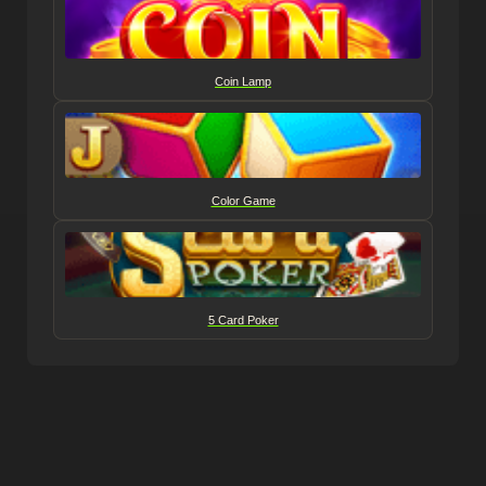
Coin Lamp
Color Game
5 Card Poker