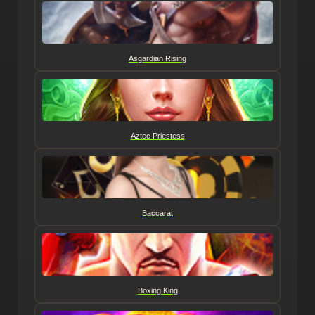
Asgardian Rising
Aztec Priestess
Baccarat
Boxing King