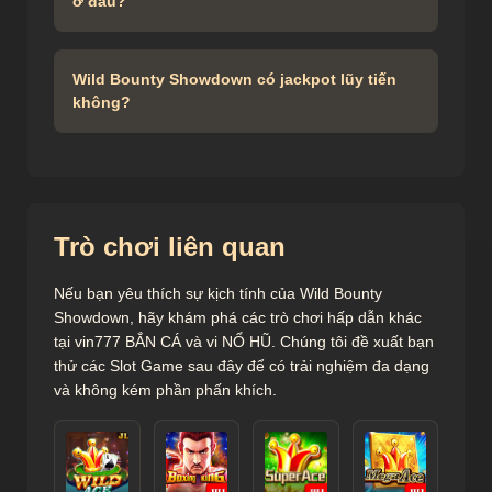
ở đâu?
Wild Bounty Showdown có jackpot lũy tiến
không?
Trò chơi liên quan
Nếu bạn yêu thích sự kịch tính của Wild Bounty
Showdown, hãy khám phá các trò chơi hấp dẫn khác
tại vin777 BẮN CÁ và vi NỔ HŨ. Chúng tôi đề xuất bạn
thử các Slot Game sau đây để có trải nghiệm đa dạng
và không kém phần phấn khích.