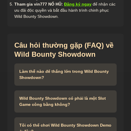
Tham gia vin777 NỔ HŨ:
Đăng ký ngay
để nhận các
ưu đãi độc quyền và bắt đầu hành trình chinh phục
Wild Bounty Showdown.
Câu hỏi thường gặp (FAQ) về
Wild Bounty Showdown
Làm thế nào để thắng lớn trong Wild Bounty
Showdown?
Wild Bounty Showdown có phải là một Slot
Game công bằng không?
Tôi có thể chơi Wild Bounty Showdown Demo