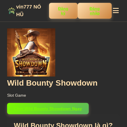
vin777 NỔ
Đăng
Đăng
ký
nhập
HŨ
Wild Bounty Showdown
Slot Game
Chơi Wild Bounty Showdown Ngay
Wild Bounty Showdown là gì?