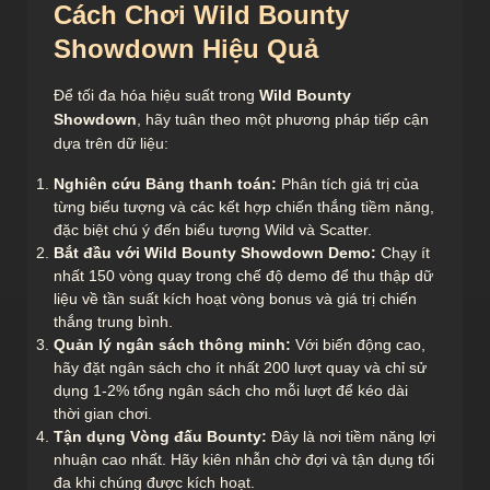
Cách Chơi Wild Bounty
Showdown Hiệu Quả
Để tối đa hóa hiệu suất trong
Wild Bounty
Showdown
, hãy tuân theo một phương pháp tiếp cận
dựa trên dữ liệu:
Nghiên cứu Bảng thanh toán:
Phân tích giá trị của
từng biểu tượng và các kết hợp chiến thắng tiềm năng,
đặc biệt chú ý đến biểu tượng Wild và Scatter.
Bắt đầu với Wild Bounty Showdown Demo:
Chạy ít
nhất 150 vòng quay trong chế độ demo để thu thập dữ
liệu về tần suất kích hoạt vòng bonus và giá trị chiến
thắng trung bình.
Quản lý ngân sách thông minh:
Với biến động cao,
hãy đặt ngân sách cho ít nhất 200 lượt quay và chỉ sử
dụng 1-2% tổng ngân sách cho mỗi lượt để kéo dài
thời gian chơi.
Tận dụng Vòng đấu Bounty:
Đây là nơi tiềm năng lợi
nhuận cao nhất. Hãy kiên nhẫn chờ đợi và tận dụng tối
đa khi chúng được kích hoạt.