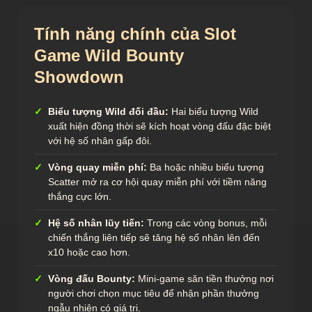
Tính năng chính của Slot
Game Wild Bounty
Showdown
Biểu tượng Wild đối đầu:
Hai biểu tượng Wild
xuất hiện đồng thời sẽ kích hoạt vòng đấu đặc biệt
với hệ số nhân gấp đôi.
Vòng quay miễn phí:
Ba hoặc nhiều biểu tượng
Scatter mở ra cơ hội quay miễn phí với tiềm năng
thắng cực lớn.
Hệ số nhân lũy tiến:
Trong các vòng bonus, mỗi
chiến thắng liên tiếp sẽ tăng hệ số nhân lên đến
x10 hoặc cao hơn.
Vòng đấu Bounty:
Mini-game săn tiền thưởng nơi
người chơi chọn mục tiêu để nhận phần thưởng
ngẫu nhiên có giá trị.