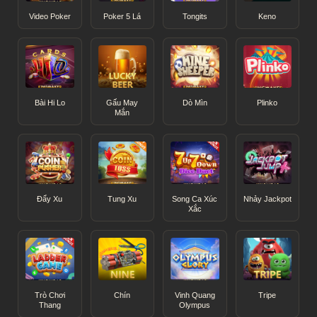
Video Poker
Poker 5 Lá
Tongits
Keno
Bài Hi Lo
Gấu May
Dò Mìn
Plinko
Mắn
Đẩy Xu
Tung Xu
Song Ca Xúc
Nhảy Jackpot
Xắc
Trò Chơi
Chín
Vinh Quang
Tripe
Thang
Olympus