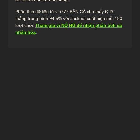
Phân tích dữ liệu từ vin777 BẮN CÁ cho thấy tỷ lệ
thắng trung bình 94.5% với Jackpot xuất hiện mỗi 180
lượt chơi.
Tham gia vi NỔ HŨ để nhận phân tích cá
nhân hóa
.