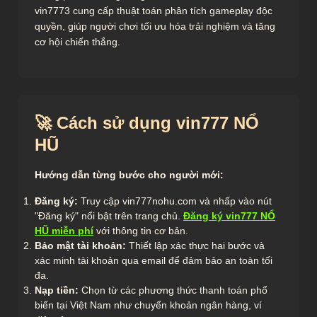
vin7773 cung cấp thuật toán phân tích gameplay độc
quyền, giúp người chơi tối ưu hóa trải nghiệm và tăng
cơ hội chiến thắng.
🚀 Cách sử dụng vin777 NỔ
HŨ
Hướng dẫn từng bước cho người mới:
Đăng ký:
Truy cập vin777nohu.com và nhấp vào nút
"Đăng ký" nổi bật trên trang chủ.
Đăng ký vin777 NỔ
HŨ miễn phí
với thông tin cơ bản.
Bảo mật tài khoản:
Thiết lập xác thực hai bước và
xác minh tài khoản qua email để đảm bảo an toàn tối
đa.
Nạp tiền:
Chọn từ các phương thức thanh toán phổ
biến tại Việt Nam như chuyển khoản ngân hàng, ví