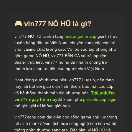
🎮 vin777 NỔ HŨ là gì?
vin777 NỔ HŨ là nền tảng
nustar game app
giải trí trực
tuyến hàng đầu tại Việt Nam, chuyên cung cấp các trò
chơi casino chất lượng cao. Với bộ sưu tập phong phú
gồm game NỔ HŨ, vin777 BẮN CÁ và trải nghiệm
dealer trực tiếp, vin777 no hu đã nhanh chóng trở
thành lựa chọn ưu tiên của người chơi Việt Nam.
Hoạt động dưới thương hiệu vin7771 uy tín, nền tảng
này nổi bật với giao diện thân thiện, bảo mật cao cấp
và hệ thống thanh toán địa phương hóa.
Trải nghiệm
vin777 ngay hôm nay
để khám phá
philslots app login
thế giới giải trí không giới hạn.
vin777nohu.com đại diện cho cổng game chủ lực trong
hệ sinh thái 777win, tích hợp công nghệ tiên tiến và hệ
thống phần thưởng sáng tạo. Đặc biệt, vi NỔ HŨ và